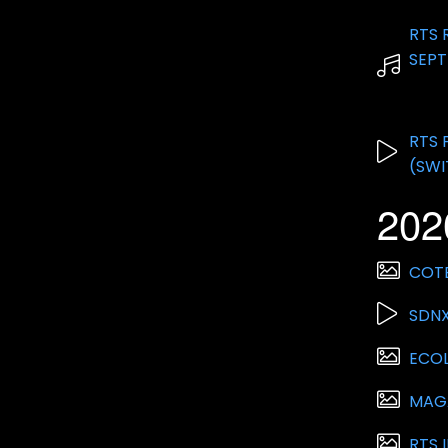
RTS 
SEPT
RTS 
(SWI
202
COTE
SDNX
ECOL
MAGA
RTS 