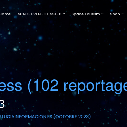
Home
SPACE PROJECT SST-6
Space Tourism
Shop
Pres
Swiss 
Support 
ess (102 reportag
3
LUCIAINFORMACION.ES (OCTOBRE 2023)