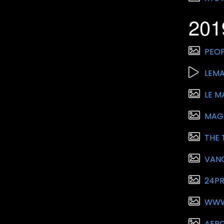
201
PEO
LEMA
LE M
MAGA
THE 
VAN
24PR
WWW
AERO