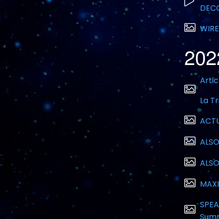
DECO
WIRE
202
Artic
La T
ACT
ALSO
ALSO
MAXI
SPEA
Summ