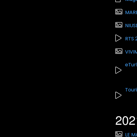
MARB
NIUS
RTS 
VIVI
eTur
Tour
202
LE M