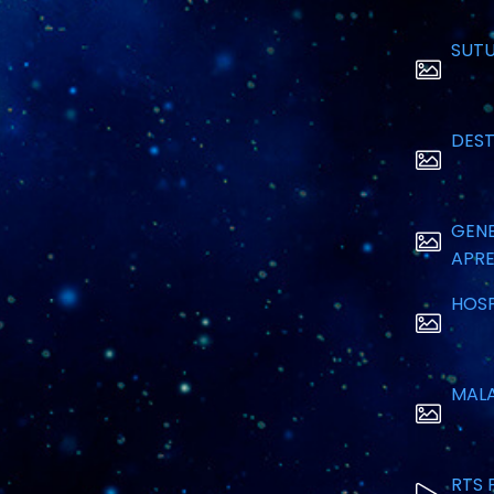
SUTU
DEST
GENE
APRE
HOSP
MALA
RTS 