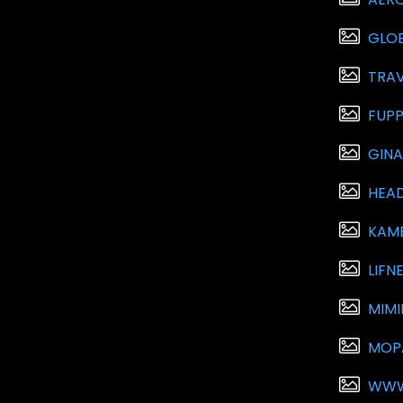
GLOB
TRAV
FUPP
GIN
HEA
KAM
LIFN
MIM
MOPA
WWW